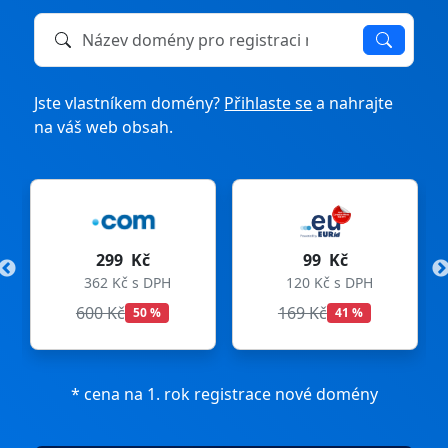
Název domény k registraci nebo převodu
Jste vlastníkem domény?
Přihlaste se
a nahrajte
na váš web obsah.
299 Kč
99 Kč
362 Kč s DPH
120 Kč s DPH
600 Kč
169 Kč
50 %
41 %
* cena na 1. rok registrace nové domény