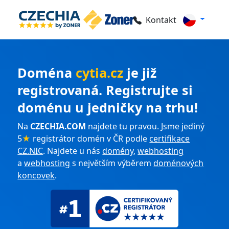
Kontakt
Doména
cytia.cz
je již
registrovaná. Registrujte si
doménu u jedničky na trhu!
Na
CZECHIA.COM
najdete tu pravou. Jsme jediný
5
★
registrátor domén v ČR podle
certifikace
CZ.NIC
. Najdete u nás
domény
,
webhosting
a
webhosting
s největším výběrem
doménových
koncovek
.